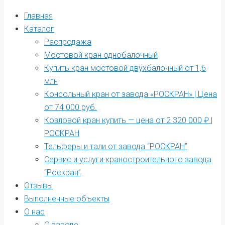
Главная
Каталог
Распродажа
Мостовой кран однобалочный
Купить кран мостовой двухбалочный от 1,6
млн
Консольный кран от завода «РОСКРАН» | Цена
от 74 000 руб.
Козловой кран купить — цена от 2 320 000 ₽ |
РОСКРАН
Тельферы и тали от завода “РОСКРАН”
Сервис и услуги краностроительного завода
“Роскран”
Отзывы
Выполненные объекты
О нас
О заводе