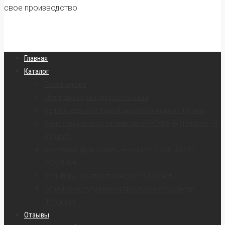
свое производство
Главная
Каталог
Распродажа
Мостовой кран однобалочный
Купить кран мостовой двухбалочный от 1,6 млн
Консольный кран от завода «РОСКРАН» | Цена от 74
000 руб.
Козловой кран купить — цена от 2 320 000 ₽ |
РОСКРАН
Тельферы и тали от завода “РОСКРАН”
Сервис и услуги краностроительного завода
“Роскран”
Отзывы