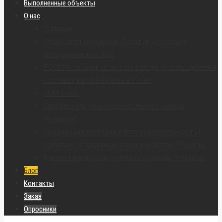
Выполненные объекты
О нас
О заводе
Стань дилером завода «Роскран» | Условия
сотрудничества 2026
РОСКРАН в цифрах: анализ завода, производителя и
поставщика | Официальный сайт
СМИ о нас
Сертификаты краностроительного завода
“Роскран”
Социальная политика и благотворительность |
Забота о сотрудниках и помощь детям | Роскран
Вакансии краностроительного завода “Роскран”
Блог
Контакты
Заказ
Опросники