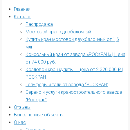
Главная
Каталог
Распродажа
Мостовой кран однобалочный
Купить кран мостовой двухбалочный от 1,6
млн
Консольный кран от завода «РОСКРАН» | Цена
от 74 000 руб.
Козловой кран купить — цена от 2 320 000 ₽ |
РОСКРАН
Тельферы и тали от завода “РОСКРАН”
Сервис и услуги краностроительного завода
“Роскран”
Отзывы
Выполненные объекты
О нас
О заводе