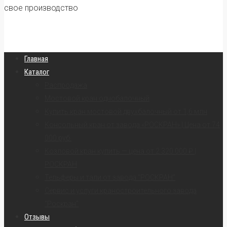
свое производство
Главная
Каталог
Распродажа
Мостовой кран однобалочный
Купить кран мостовой двухбалочный от 1,6 млн
Консольный кран от завода «РОСКРАН» | Цена от 74
000 руб.
Козловой кран купить — цена от 2 320 000 ₽ |
РОСКРАН
Тельферы и тали от завода “РОСКРАН”
Сервис и услуги краностроительного завода
“Роскран”
Отзывы