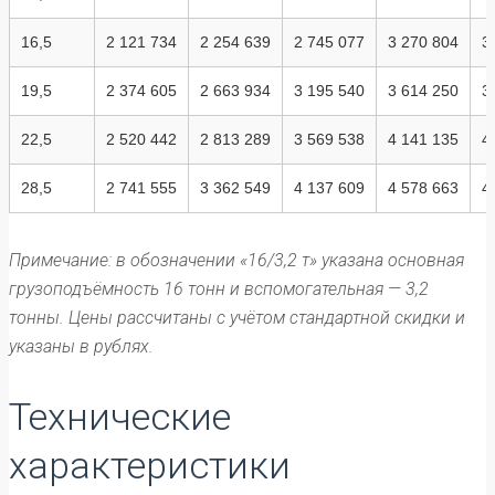
16,5
2 121 734
2 254 639
2 745 077
3 270 804
3
19,5
2 374 605
2 663 934
3 195 540
3 614 250
3
22,5
2 520 442
2 813 289
3 569 538
4 141 135
4
28,5
2 741 555
3 362 549
4 137 609
4 578 663
4
Примечание: в обозначении «16/3,2 т» указана основная
грузоподъёмность 16 тонн и вспомогательная — 3,2
тонны. Цены рассчитаны с учётом стандартной скидки и
указаны в рублях.
Технические
характеристики