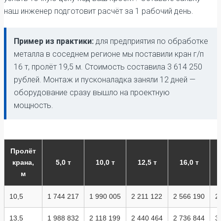
наш инженер подготовит расчёт за 1 рабочий день.
Пример из практики:
для предприятия по обработке
металла в соседнем регионе мы поставили кран г/п
16 т, пролёт 19,5 м. Стоимость составила 3 614 250
рублей. Монтаж и пусконаладка заняли 12 дней —
оборудование сразу вышло на проектную
мощность.
Пролёт
крана,
5,0 т
10,0 т
12,5 т
16,0 т
м
10,5
1 744 217
1 990 005
2 211 122
2 566 190
2
13,5
1 988 832
2 118 199
2 440 464
2 736 844
3