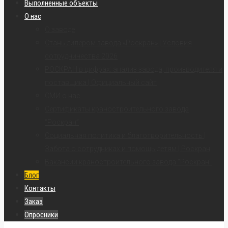
Выполненные объекты
О нас
О заводе
Стань дилером завода «Роскран» | Условия
сотрудничества 2026
РОСКРАН в цифрах: анализ завода, производителя и
поставщика | Официальный сайт
СМИ о нас
Сертификаты краностроительного завода
“Роскран”
Социальная политика и благотворительность |
Забота о сотрудниках и помощь детям | Роскран
Вакансии краностроительного завода “Роскран”
Блог
Контакты
Заказ
Опросники