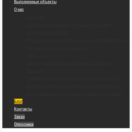
Выполненные объекты
О нас
О заводе
Стань дилером завода «Роскран» | Условия
сотрудничества 2026
РОСКРАН в цифрах: анализ завода, производителя и
поставщика | Официальный сайт
СМИ о нас
Сертификаты краностроительного завода
“Роскран”
Социальная политика и благотворительность |
Забота о сотрудниках и помощь детям | Роскран
Вакансии краностроительного завода “Роскран”
Блог
Контакты
Заказ
Опросники