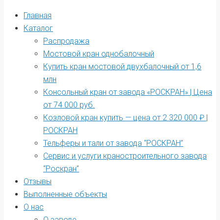
Главная
Каталог
Распродажа
Мостовой кран однобалочный
Купить кран мостовой двухбалочный от 1,6
млн
Консольный кран от завода «РОСКРАН» | Цена
от 74 000 руб.
Козловой кран купить — цена от 2 320 000 ₽ |
РОСКРАН
Тельферы и тали от завода “РОСКРАН”
Сервис и услуги краностроительного завода
“Роскран”
Отзывы
Выполненные объекты
О нас
О заводе