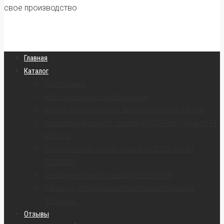
свое производство
Главная
Каталог
Распродажа
Мостовой кран однобалочный
Купить кран мостовой двухбалочный от 1,6 млн
Консольный кран от завода «РОСКРАН» | Цена от 74
000 руб.
Козловой кран купить — цена от 2 320 000 ₽ |
РОСКРАН
Тельферы и тали от завода “РОСКРАН”
Сервис и услуги краностроительного завода
“Роскран”
Отзывы