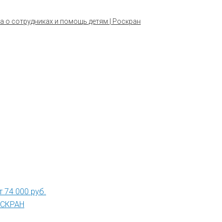
а о сотрудниках и помощь детям | Роскран
 74 000 руб.
РОСКРАН