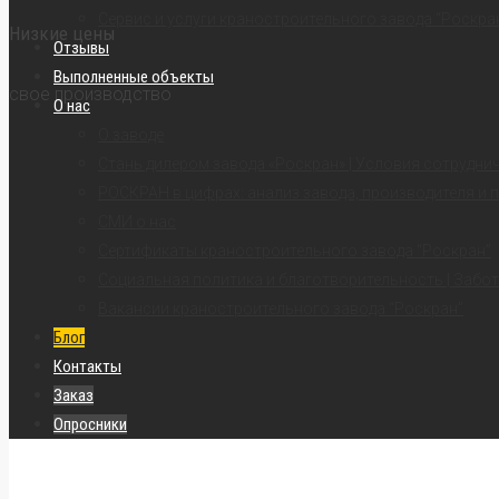
Сервис и услуги краностроительного завода “Роскра
Низкие цены
Отзывы
Выполненные объекты
свое производство
О нас
О заводе
Стань дилером завода «Роскран» | Условия сотрудни
РОСКРАН в цифрах: анализ завода, производителя и 
СМИ о нас
Сертификаты краностроительного завода “Роскран”
Социальная политика и благотворительность | Забот
Вакансии краностроительного завода “Роскран”
Блог
Контакты
Заказ
Опросники