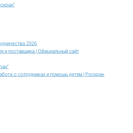
оскран”
рудничества 2026
ля и поставщика | Официальный сайт
ран”
абота о сотрудниках и помощь детям | Роскран
”