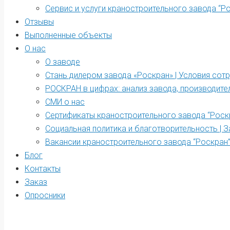
Сервис и услуги краностроительного завода “Р
Отзывы
Выполненные объекты
О нас
О заводе
Стань дилером завода «Роскран» | Условия сот
РОСКРАН в цифрах: анализ завода, производите
СМИ о нас
Сертификаты краностроительного завода “Роск
Социальная политика и благотворительность | З
Вакансии краностроительного завода “Роскран
Блог
Контакты
Заказ
Опросники