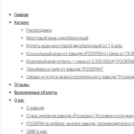
Главная
Каталог
Распродажа
Мостовой кран однобалочный
Купить кран мостовой двухбалочный от 1,6 млн
Консольный кран от завода «РОСКРАН» | Цена от 74 00
Козловой кран купить — цена от 2 320 000 ₽ | РОСКРА
Тельферы и тали от завода “РОСКРАН”
Сервис и услуги краностроительного завода “Роскра
Отзывы
Выполненные объекты
О нас
О заводе
Стань дилером завода «Роскран» | Условия сотрудни
РОСКРАН в цифрах: анализ завода, производителя и 
СМИ о нас