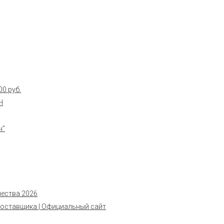
0 руб.
Н
н”
чества 2026
поставщика | Официальный сайт