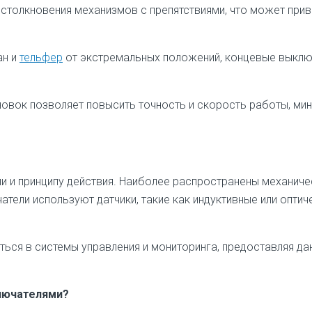
толкновения механизмов с препятствиями, что может прив
ан и
тельфер
от экстремальных положений, концевые выключ
овок позволяет повысить точность и скорость работы, мин
и и принципу действия. Наиболее распространены механич
ели используют датчики, такие как индуктивные или оптичес
ься в системы управления и мониторинга, предоставляя да
ключателями?