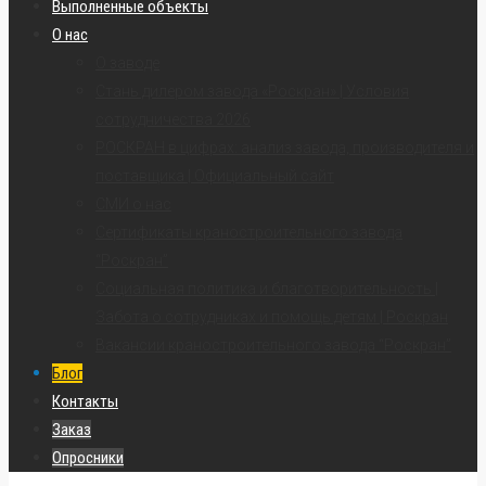
Выполненные объекты
О нас
О заводе
Стань дилером завода «Роскран» | Условия
сотрудничества 2026
РОСКРАН в цифрах: анализ завода, производителя и
поставщика | Официальный сайт
СМИ о нас
Сертификаты краностроительного завода
“Роскран”
Социальная политика и благотворительность |
Забота о сотрудниках и помощь детям | Роскран
Вакансии краностроительного завода “Роскран”
Блог
Контакты
Заказ
Опросники