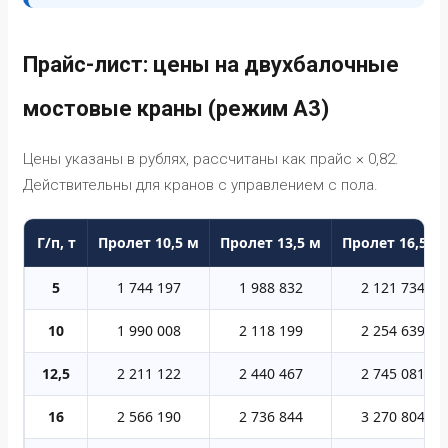
Прайс-лист: цены на двухбалочные
мостовые краны (режим А3)
Цены указаны в рублях, рассчитаны как прайс × 0,82.
Действительны для кранов с управлением с пола.
Г/п, т
Пролет 10,5 м
Пролет 13,5 м
Пролет 16,5 м
5
1 744 197
1 988 832
2 121 734
10
1 990 008
2 118 199
2 254 639
12,5
2 211 122
2 440 467
2 745 081
16
2 566 190
2 736 844
3 270 804