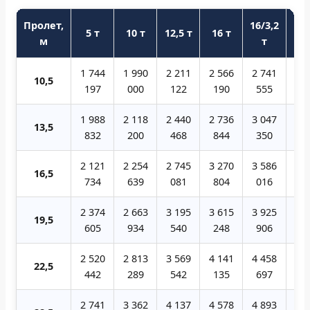
Пролет,
16/3,2
5 т
10 т
12,5 т
16 т
20
м
т
1 744
1 990
2 211
2 566
2 741
3 2
10,5
197
000
122
190
555
32
1 988
2 118
2 440
2 736
3 047
3 4
13,5
832
200
468
844
350
21
2 121
2 254
2 745
3 270
3 586
4 0
16,5
734
639
081
804
016
04
2 374
2 663
3 195
3 615
3 925
4 5
19,5
605
934
540
248
906
74
2 520
2 813
3 569
4 141
4 458
4 8
22,5
442
289
542
135
697
57
2 741
3 362
4 137
4 578
4 893
5 2