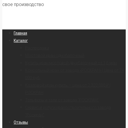
свое производство
Главная
Каталог
Распродажа
Мостовой кран однобалочный
Купить кран мостовой двухбалочный от 1,6 млн
Консольный кран от завода «РОСКРАН» | Цена от 74
000 руб.
Козловой кран купить — цена от 2 320 000 ₽ |
РОСКРАН
Тельферы и тали от завода “РОСКРАН”
Сервис и услуги краностроительного завода
“Роскран”
Отзывы