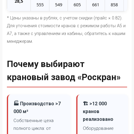
28,5
555
549
605
661
858
93
* Цены указаны в рублях, с учетом скидки (прайс × 0.82).
Для уточнения стоимости кранов с режимом работы А5 и
А7, а также с управлением из кабины, обратитесь к нашим
менеджерам.
Почему выбирают
крановый завод «Роскран»
🏭 Производство >7
🏗️ >12 000
000 м²
кранов
реализовано
Собственные цеха
полного цикла: от
Оборудование