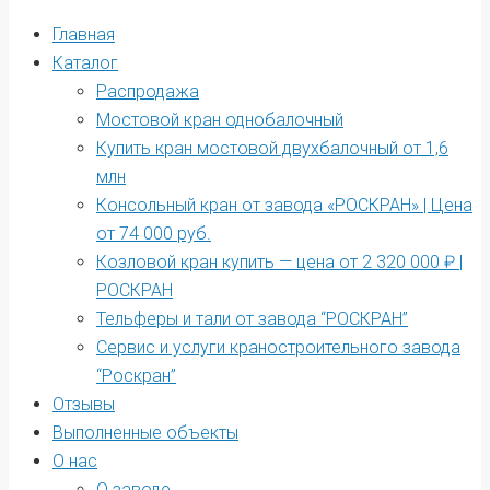
Главная
Каталог
Распродажа
Мостовой кран однобалочный
Купить кран мостовой двухбалочный от 1,6
млн
Консольный кран от завода «РОСКРАН» | Цена
от 74 000 руб.
Козловой кран купить — цена от 2 320 000 ₽ |
РОСКРАН
Тельферы и тали от завода “РОСКРАН”
Сервис и услуги краностроительного завода
“Роскран”
Отзывы
Выполненные объекты
О нас
О заводе