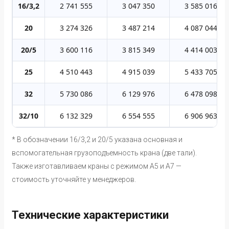
16/3,2
2 741 555
3 047 350
3 585 016
20
3 274 326
3 487 214
4 087 044
20/5
3 600 116
3 815 349
4 414 003
25
4 510 443
4 915 039
5 433 705
32
5 730 086
6 129 976
6 478 098
32/10
6 132 329
6 554 555
6 906 963
* В обозначении 16/3,2 и 20/5 указана основная и
вспомогательная грузоподъемность крана (две тали).
Также изготавливаем краны с режимом А5 и А7 —
стоимость уточняйте у менеджеров.
Технические характеристики